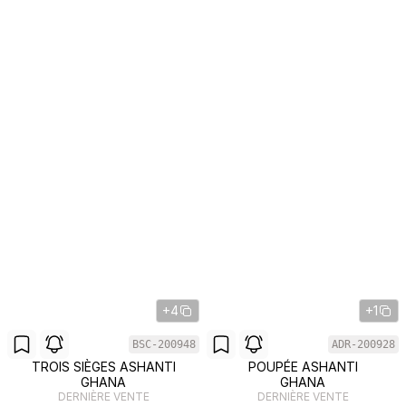
+4
+1
BSC-200948
ADR-200928
TROIS SIÈGES ASHANTI
POUPÉE ASHANTI
GHANA
GHANA
DERNIÈRE VENTE
DERNIÈRE VENTE