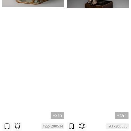
+3
+4
YZZ-200534
TAJ-200533