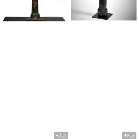
+2
+2