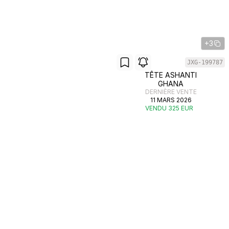
+3
JXG-199787
TÊTE ASHANTI
GHANA
DERNIÈRE VENTE
11 MARS 2026
VENDU 325 EUR