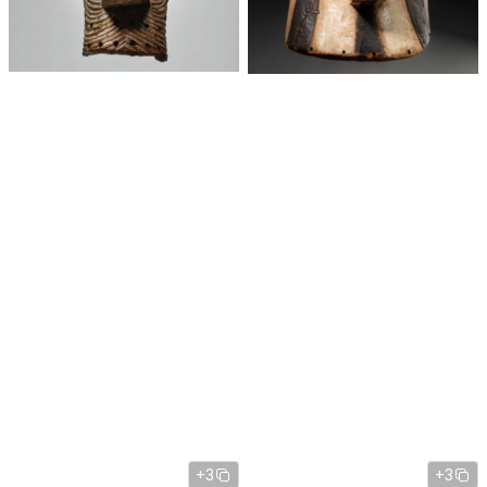
+3
+3