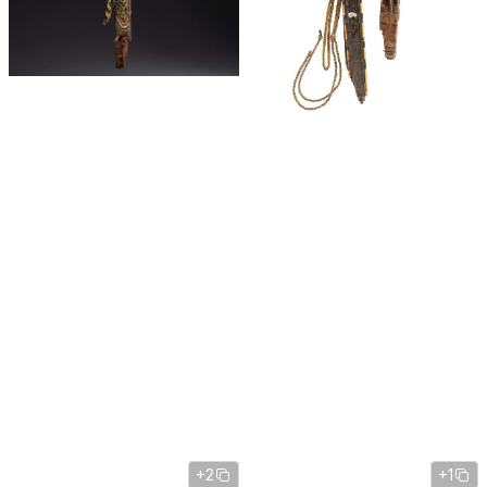
+2
+1