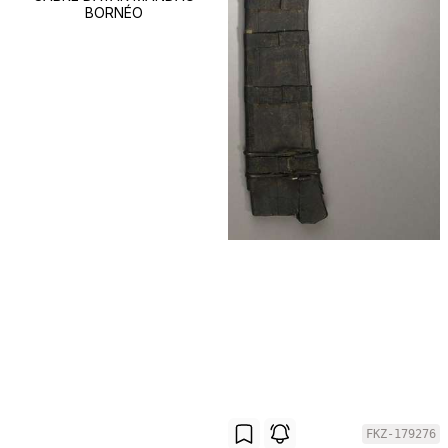
BORNÉO
FKZ-179276