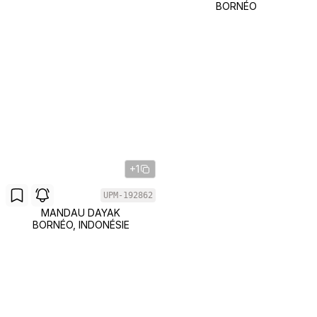
BORNÉO
+1
UPM-192862
MANDAU DAYAK
BORNÉO, INDONÉSIE