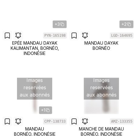
+3
+2
PYN-165198
LGD-164695
EPÉE MANDAU DAYAK
MANDAU DAYAK
KALIMANTAN, BORNÉO,
BORNÉO
INDONÉSIE
Images
Images
reservées
reservées
aux abonnés
aux abonnés
+1
CPP-138733
AMZ-133355
MANDAU
MANCHE DE MANDAU
BORNÉO, INDONÉSIE
BORNÉO, INDONÉSIE