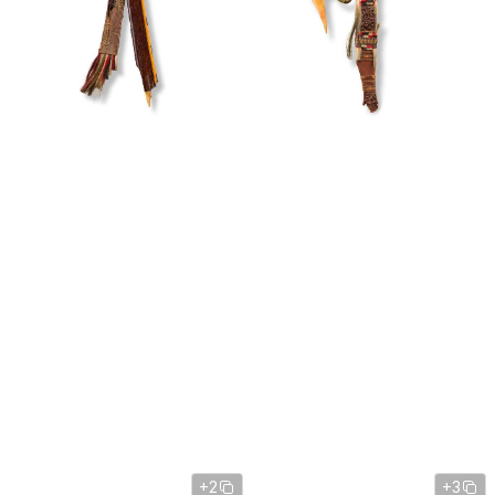
+2
+3