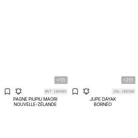
+1
+2
WVT-189405
JXG-188580
PAGNE PIUPIU MAORI
JUPE DAYAK
NOUVELLE-ZÉLANDE
BORNÉO