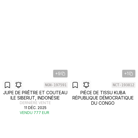
+9
+1
NGN-197591
NCT-193812
JUPE DE PRÊTRE ET COUTEAU
PIÈCE DE TISSU KUBA
ILE SIBERUT, INDONÉSIE
RÉPUBLIQUE DÉMOCRATIQUE
DERNIÈRE VENTE
DU CONGO
11 DÉC. 2025
VENDU 777 EUR