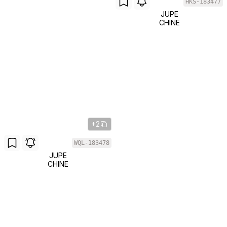
HKS-183477
JUPE
CHINE
+2
WQL-183478
JUPE
CHINE