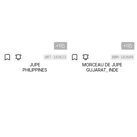
+1
+1
URT-183623
BBM-183609
JUPE
MORCEAU DE JUPE
PHILIPPINES
GUJARAT, INDE