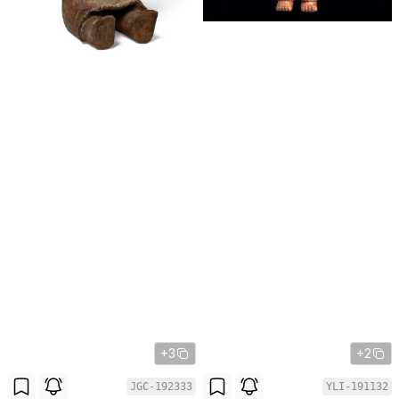
+3
+2
JGC-192333
YLI-191132