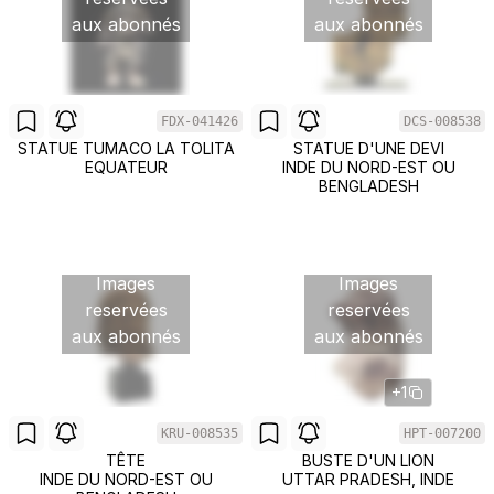
aux abonnés
aux abonnés
FDX-041426
DCS-008538
STATUE TUMACO LA TOLITA
STATUE D'UNE DEVI
EQUATEUR
INDE DU NORD-EST OU
BENGLADESH
Images
Images
reservées
reservées
aux abonnés
aux abonnés
+1
KRU-008535
HPT-007200
TÊTE
BUSTE D'UN LION
INDE DU NORD-EST OU
UTTAR PRADESH, INDE