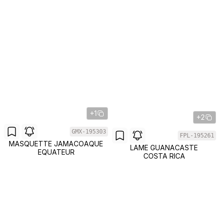
+1
+2
GMX-195303
FPL-195261
MASQUETTE JAMACOAQUE
LAME GUANACASTE
EQUATEUR
COSTA RICA