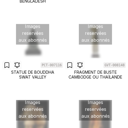
BENGLADESH
Images
Images
reservées
reservées
aux abonnés
aux abonnés
PCT-007116
GVT-008148
STATUE DE BOUDDHA
FRAGMENT DE BUSTE
SWAT VALLEY
CAMBODGE OU THAÏLANDE
Images
Images
reservées
reservées
aux abonnés
aux abonnés