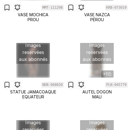
MMT-111298
KRB-073019
VASE MOCHICA
VASE NAZCA
PROU
PÉROU
Images
Images
reservées
reservées
aux abonnés
aux abonnés
+1
NDB-068650
PLN-045779
STATUE JAMACOAQUE
AUTEL DOGON
EQUATEUR
MALI
Images
Images
reservées
reservées