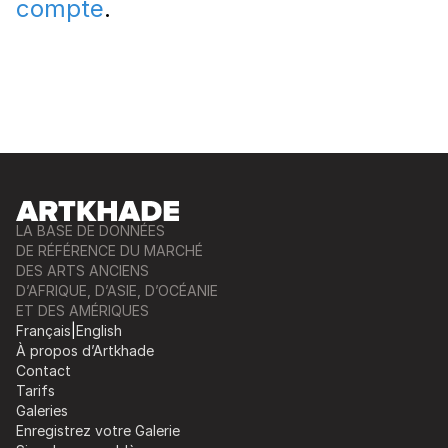
compte
.
LA BASE DE DONNÉES
DE RÉFÉRENCE DU MARCHÉ
DES ARTS ANCIENS
D’AFRIQUE, D’ASIE, D’OCÉANIE
ET DES AMÉRIQUES
Français
|
English
À propos d’Artkhade
Contact
Tarifs
Galeries
Enregistrez votre Galerie