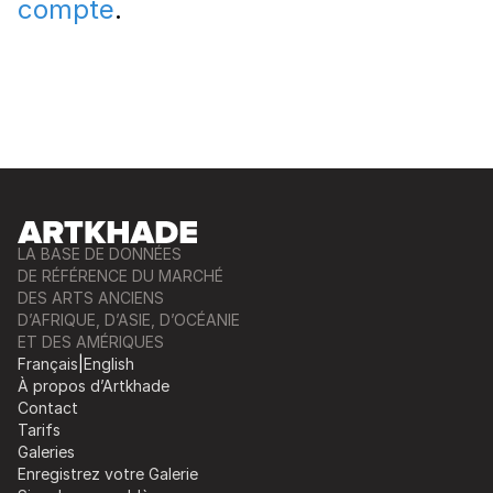
compte
.
LA BASE DE DONNÉES
DE RÉFÉRENCE DU MARCHÉ
DES ARTS ANCIENS
D’AFRIQUE, D’ASIE, D’OCÉANIE
ET DES AMÉRIQUES
Français
|
English
À propos d’Artkhade
Contact
Tarifs
Galeries
Enregistrez votre Galerie