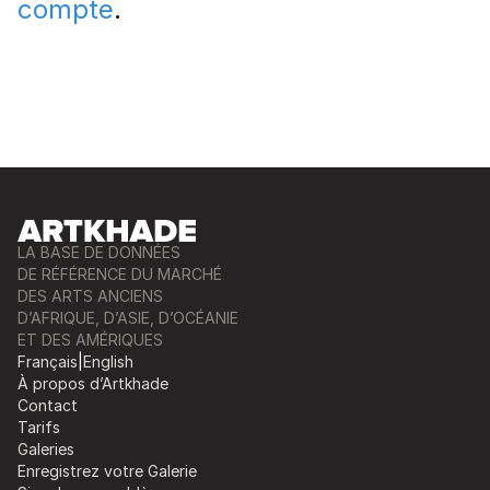
compte
.
LA BASE DE DONNÉES
DE RÉFÉRENCE DU MARCHÉ
DES ARTS ANCIENS
D’AFRIQUE, D’ASIE, D’OCÉANIE
ET DES AMÉRIQUES
Français
|
English
À propos d’Artkhade
Contact
Tarifs
Galeries
Enregistrez votre Galerie