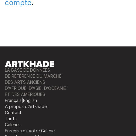
compte
.
LA BASE DE DONNÉES
DE RÉFÉRENCE DU MARCHÉ
DES ARTS ANCIENS
D’AFRIQUE, D’ASIE, D’OCÉANIE
ET DES AMÉRIQUES
Français
|
English
À propos d’Artkhade
Contact
Tarifs
Galeries
Enregistrez votre Galerie