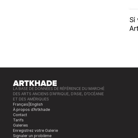
Si
Ar
LA BASE DE DONNÉES DE RÉFÉRENCE DU MARCHÉ
DES ARTS ANCIENS D’AFRIQUE, D’ASIE, D’OCÉANIE
ET DES AMÉRIQUES
Français
|
English
À propos d’Artkhade
Contact
Tarifs
Galeries
Enregistrez votre Galerie
Signaler un problème