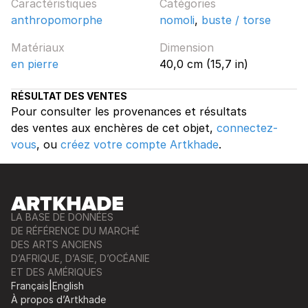
Caractéristiques
Catégories
anthropomorphe
nomoli
,
buste / torse
Matériaux
Dimension
en pierre
40,0 cm (15,7 in)
RÉSULTAT DES VENTES
Pour consulter les provenances et résultats
des ventes aux enchères de cet objet,
connectez-
vous
, ou
créez votre compte Artkhade
.
LA BASE DE DONNÉES
DE RÉFÉRENCE DU MARCHÉ
DES ARTS ANCIENS
D’AFRIQUE, D’ASIE, D’OCÉANIE
ET DES AMÉRIQUES
Français
|
English
À propos d’Artkhade