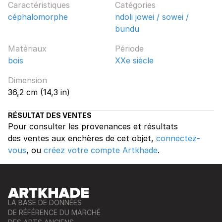
Caractéristiques
Catégories
céphalomorphe
ndoli jowei / sowei /
bundu
Matériaux
Période
bois
XXe siècle
Dimension
36,2 cm (14,3 in)
RÉSULTAT DES VENTES
Pour consulter les provenances et résultats
des ventes aux enchères de cet objet,
connectez-
vous
, ou
créez votre compte Artkhade
.
LA BASE DE DONNÉES
DE RÉFÉRENCE DU MARCHÉ