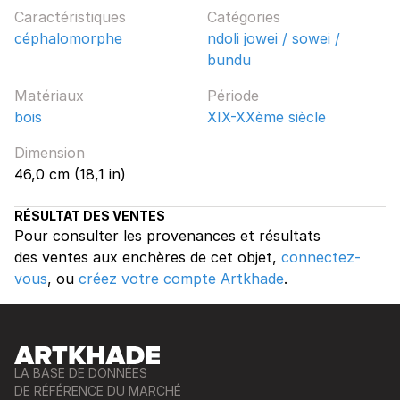
Caractéristiques
Catégories
céphalomorphe
ndoli jowei / sowei /
bundu
Matériaux
Période
bois
XIX-XXème siècle
Dimension
46,0 cm (18,1 in)
RÉSULTAT DES VENTES
Pour consulter les provenances et résultats
des ventes aux enchères de cet objet,
connectez-
vous
, ou
créez votre compte Artkhade
.
LA BASE DE DONNÉES
DE RÉFÉRENCE DU MARCHÉ