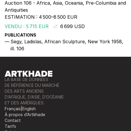
Auction 106 - Africa, Asia, Oceania, Pre-Columbia and
Antiquities
ESTIMATION :
4 500–8 500 EUR
VENDU : 5 715 EUR
6 699 USD
PUBLICATIONS
Segy, Ladislas, African Sculpture, New York 1958,
ill. 106
LA BASE DE DONNÉES
DE RÉFÉRENCE DU MARCHÉ
DES ARTS ANCIENS
D’AFRIQUE, D’ASIE, D’OCÉANIE
ET DES AMÉRIQUES
Français
|
English
À propos d’Artkhade
Contact
Tarifs