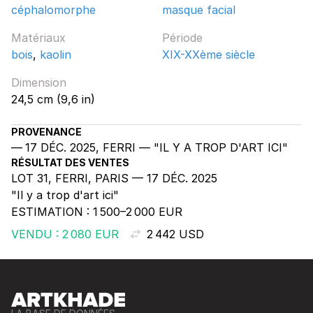
céphalomorphe
masque facial
Matériaux
Période
bois
,
kaolin
XIX-XXème siècle
Dimension
24,5 cm (9,6 in)
PROVENANCE
17 DÉC. 2025, FERRI — "IL Y A TROP D'ART ICI"
RÉSULTAT DES VENTES
LOT 31, FERRI, PARIS — 17 DÉC. 2025
"Il y a trop d'art ici"
ESTIMATION :
1 500–2 000 EUR
VENDU : 2 080 EUR
2 442 USD