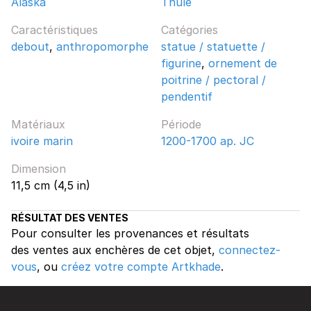
Alaska
Thule
Caractéristiques
Catégories
debout
,
anthropomorphe
statue / statuette /
figurine
,
ornement de
poitrine / pectoral /
pendentif
Matériaux
Période
ivoire marin
1200-1700 ap. JC
Dimension
11,5 cm (4,5 in)
RÉSULTAT DES VENTES
Pour consulter les provenances et résultats
des ventes aux enchères de cet objet,
connectez-
vous
, ou
créez votre compte Artkhade
.