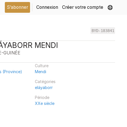
S’abonner
Connexion
Créer votre compte
BYD-183841
ÁYABORR MENDI
E-GUINÉE
Culture
s (Province)
Mendi
Catégories
eláyaborr
Période
XXe siècle