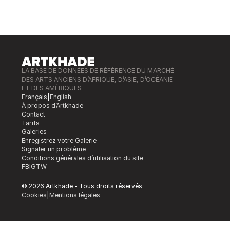
LA BASE DE DONNÉES DE RÉFÉRENCE DU MARCHÉ
DES ARTS ANCIENS D’AFRIQUE, D’ASIE, D’OCÉANIE
ET DES AMÉRIQUES
Français
|
English
À propos d’Artkhade
Contact
Tarifs
Galeries
Enregistrez votre Galerie
Signaler un problème
Conditions générales d’utilisation du site
FB
IG
TW
© 2026 Artkhade - Tous droits réservés
Cookies
|
Mentions légales